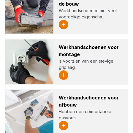
de bouw
Werkhandschoenen met veel
voordelige eigenscha…
Werk­hand­schoe­nen voor
mon­ta­ge
Is voorzien van een stevige
griplaag.
Werk­hand­schoe­nen voor
afbouw
Hebben een comfortabele
pasvorm.