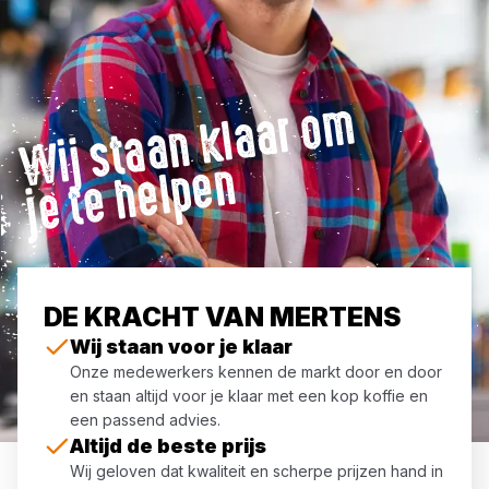
Wij
st
a
a
n
kl
a
ar
o
m
j
e t
e
h
el
p
e
n
DE KRACHT VAN MERTENS
Wij staan voor je klaar
Onze medewerkers kennen de markt door en door
en staan altijd voor je klaar met een kop koffie en
een passend advies.
Altijd de beste prijs
Wij geloven dat kwaliteit en scherpe prijzen hand in