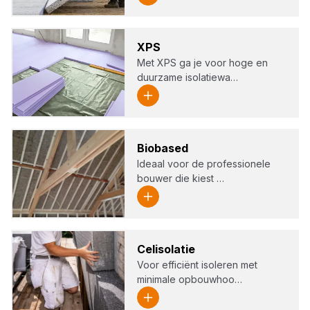
XPS
Met XPS ga je voor hoge en
duurzame isolatiewa…
Bio­ba­sed
Ideaal voor de professionele
bouwer die kiest …
Cel­iso­la­tie
Voor efficiënt isoleren met
minimale opbouwhoo…