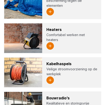
Bescherming tegen de
elementen
Hea­ters
Comfortabel werken met
heaters
Kabel­has­pels
Veilige stroomvoorziening op de
werkplek
Bouw­ra­dio’s
Kwalitatieve en storingsvrije