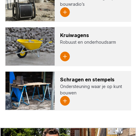
bouwradio’s
Krui­wa­gens
Robuust en onderhoudsarm
Schra­gen en stem­pels
Ondersteuning waar je op kunt
bouwen