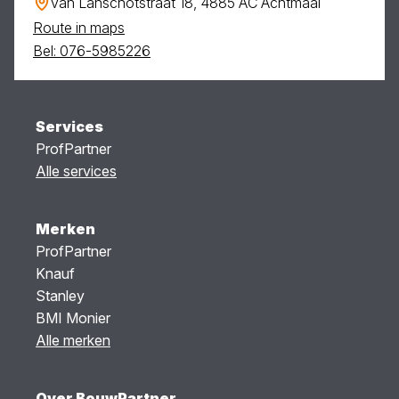
van Lanschotstraat 18, 4885 AC Achtmaal
Route in maps
Bel: 076-5985226
Services
ProfPartner
Alle services
Merken
ProfPartner
Knauf
Stanley
BMI Monier
Alle merken
Over BouwPartner