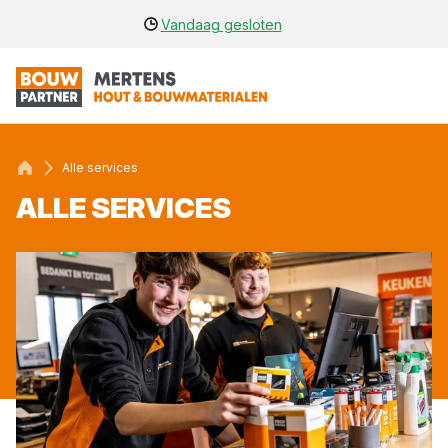
Vandaag gesloten
Alle services
ALLE SER­VI­CES