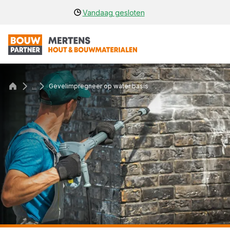
Vandaag gesloten
...
Gevelimpregneer op water basis