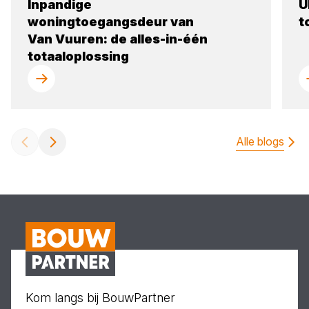
Inpandige
U
woningtoegangsdeur van
t
Van Vuuren: de alles-in-één
totaaloplossing
Alle blogs
Kom langs bij BouwPartner