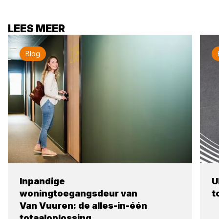
LEES MEER
Blog
Inpandige
U
woningtoegangsdeur van
t
Van Vuuren: de alles-in-één
totaaloplossing