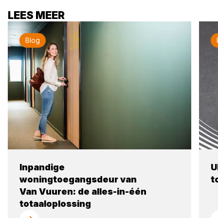
LEES MEER
Blog
Inpandige
U
woningtoegangsdeur van
t
Van Vuuren: de alles-in-één
totaaloplossing