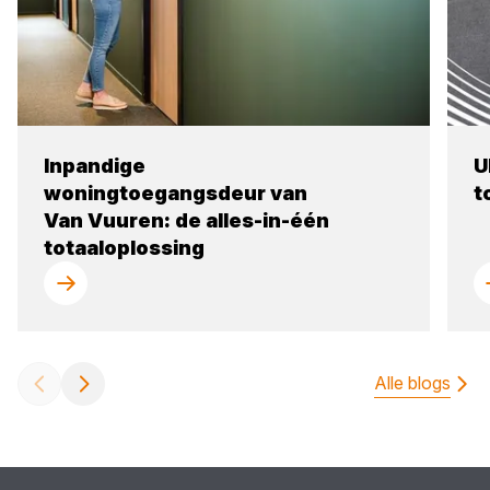
Inpandige
U
woningtoegangsdeur van
t
Van Vuuren: de alles-in-één
totaaloplossing
Alle blogs